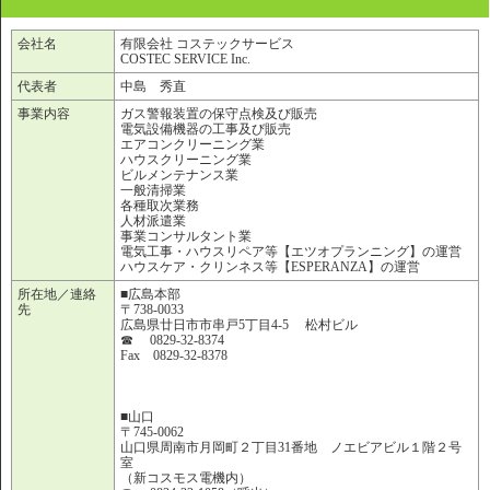
会社名
有限会社 コステックサービス
COSTEC SERVICE Inc.
代表者
中島 秀直
事業内容
ガス警報装置の保守点検及び販売
電気設備機器の工事及び販売
エアコンクリーニング業
ハウスクリーニング業
ビルメンテナンス業
一般清掃業
各種取次業務
人材派遣業
事業コンサルタント業
電気工事・ハウスリペア等【エツオプランニング】の運営
ハウスケア・クリンネス等【ESPERANZA】の運営
所在地／連絡
■広島本部
先
〒738-0033
広島県廿日市市串戸5丁目4-5 松村ビル
☎ 0829-32-8374
Fax 0829-32-8378
■山口
〒745-0062
山口県周南市月岡町２丁目31番地 ノエビアビル１階２号
室
（新コスモス電機内）